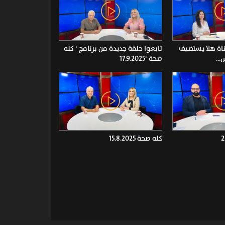
اة هلا يستضيف
تابعوا حلقة جديدة من برنامج ‘ كله
...
صحة ‘17.9.2025
كله صحة 15.8.2025