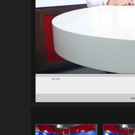
00:00
حة