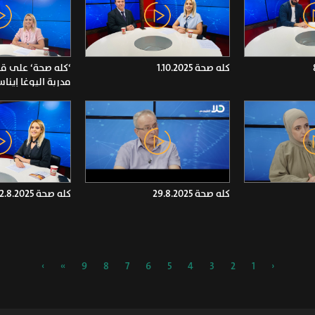
كله صحة 1.10.2025
‘كله صحة‘ على قن
مدربة اليوغا إيناس
كله صحة 29.8.2025
كله صحة 22.8.2025
›
»
9
8
7
6
5
4
3
2
1
‹