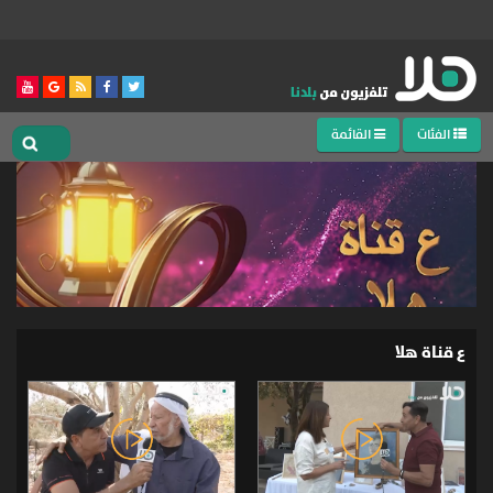
الفئات
القائمة
ع قناة هلا