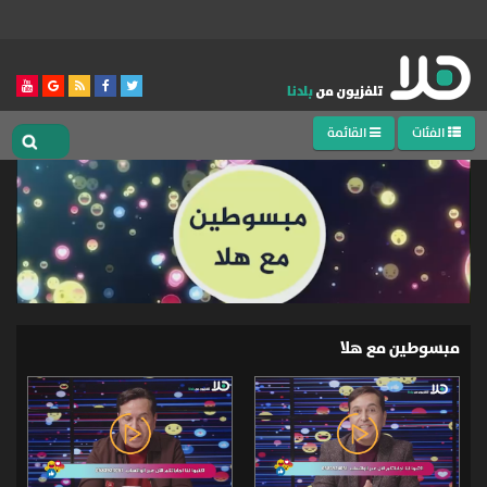
الفئات
القائمة
مبسوطين مع هلا