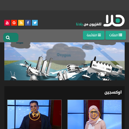
الفئات
القائمة
اوكسجين