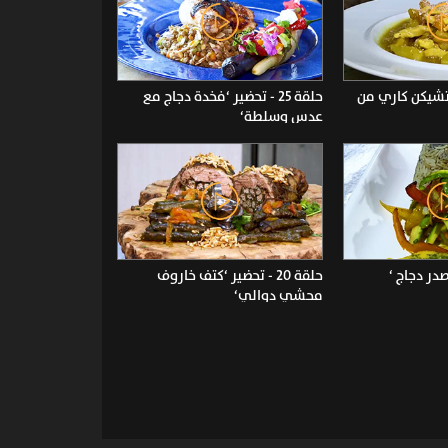
ضير ‘تشيكن كاري من
حلقة 25 - تحضير ‘فخدة دجاج مع
عدس وسلطة‘
حلقة 20 - تحضير ‘كتف خاروف
محشي دوالي‘