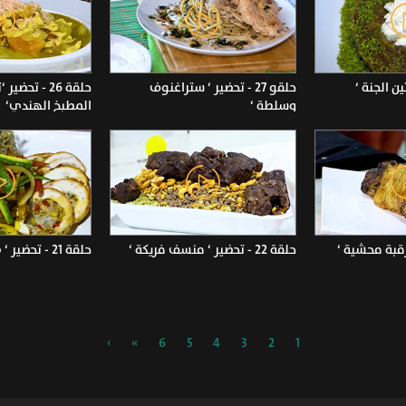
حلقو 27 - تحضير ‘ ستراغنوف
حلقة 26 - تح
وسلطة ‘
المطبخ الهندي‘
حلقة 22 - تحضير ‘ منسف فريكة ‘
حلقة 21 - تحضير ‘ صدر دجاج ‘
›
»
6
5
4
3
2
1