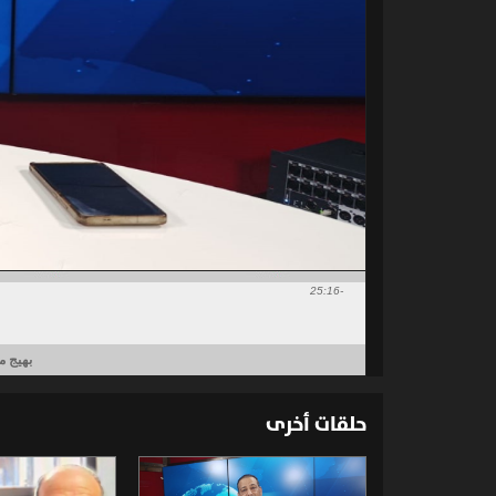
-25:16
بهيج م
حلقات أخرى