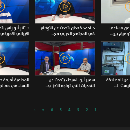
ث عن مساعي
د. احمد قعدان يتحدث عن الأوضاع
د. ثائر أبو راس ي
وفيق بين...
في المجتمع العربي مع...
الايراني الامريكي..
عن المصادقة
سمير أبو الهيجاء يتحدث عن
المحامية أميمة ح
ست الـ...
التحديات التي تواجه الأحزاب...
النساء في معالجة.
›
»
6
5
4
3
2
1