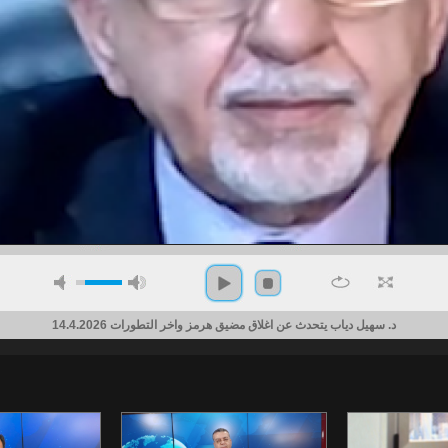
د. سهيل دياب يتحدث عن اغلاق مضيق هرمز واخر التطورات 14.4.2026