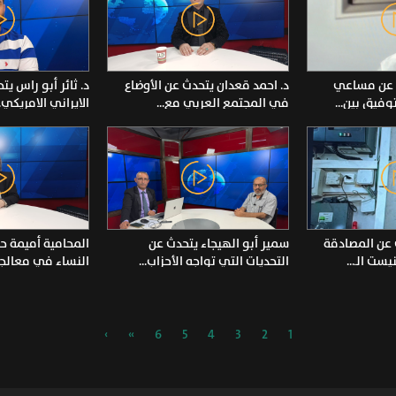
ث عن مساعي
د. احمد قعدان يتحدث عن الأوضاع
د. ثائر أبو راس ي
وفيق بين...
في المجتمع العربي مع...
الايراني الامريكي..
عن المصادقة
سمير أبو الهيجاء يتحدث عن
المحامية أميمة ح
ست الـ...
التحديات التي تواجه الأحزاب...
النساء في معالجة.
›
»
6
5
4
3
2
1