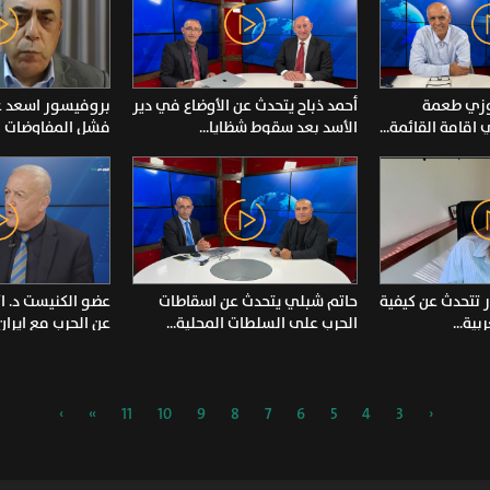
وزي طعمة
أحمد ذباح يتحدث عن الأوضاع في دير
بروفيسور اسعد غ
اقامة القائمة...
الأسد بعد سقوط شظايا...
فشل المفاوضات ف
 تتحدث عن كيفية
حاتم شبلي يتحدث عن اسقاطات
عضو الكنيست د. 
ية...
الحرب على السلطات المحلية...
عن الحرب مع ايران .4.2026
›
»
11
10
9
8
7
6
5
4
3
‹