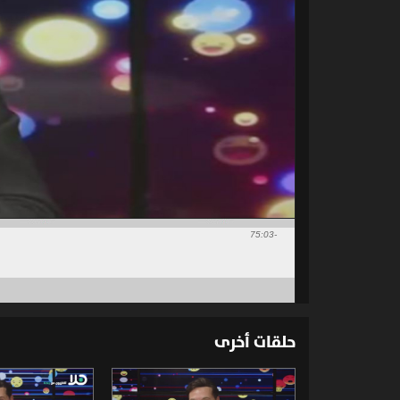
-75:03
حلقات أخرى