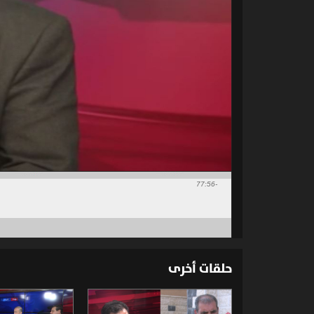
-77:56
حلقات أخرى