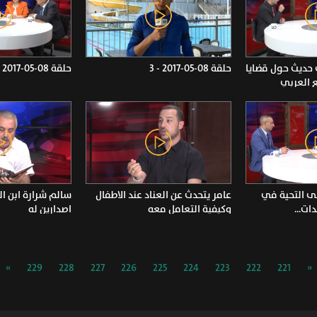
ديث حول قضايا
حلقة 08-05-2017 - 3
حلقة 08-05-2017 - 2
 العربي
ى التحية في
عامر يتحدث عن العناد عند الاطفال
سالم شرارة ابن ال
ات...
وكيفية التعامل معه
اصدارين له
»
229
228
227
226
225
224
223
222
221
«