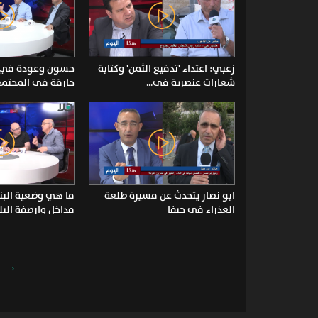
زعبي: اعتداء 'تدفيع الثمن' وكتابة
حسون وعودة في ح
شعارات عنصرية في...
حارقة في المجتمع
ابو نصار يتحدث عن مسيرة طلعة
ما هي وضعية البن
العذراء في حيفا
مداخل وارصفة البلد
‹