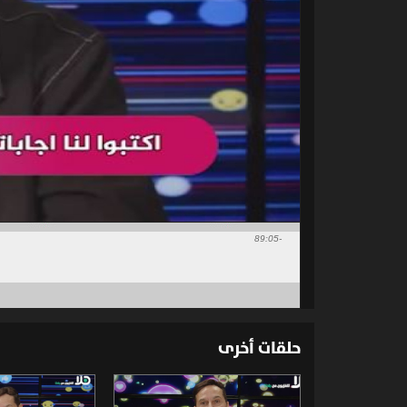
-89:05
حلقات أخرى