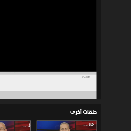
-90:08
حلقات أخرى