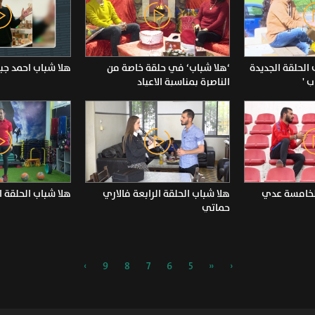
الحلقة الجديدة
‘هلا شباب‘ في حلقة خاصة من
هلا شباب احمد جبا
ب '
الناصرة بمناسبة الاعياد
الخامسة عدي
هلا شباب الحلقة الرابعة فالاري
هلا شباب الحلقة ا
حماتي
›
9
8
7
6
5
«
‹