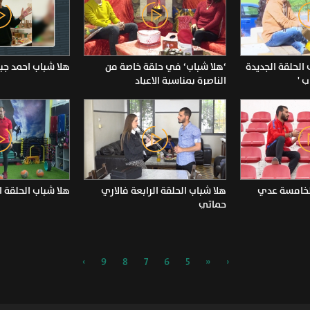
الحلقة الجديدة
‘هلا شباب‘ في حلقة خاصة من
هلا شباب احمد جبا
ب '
الناصرة بمناسبة الاعياد
الخامسة عدي
هلا شباب الحلقة الرابعة فالاري
هلا شباب الحلقة ا
حماتي
›
9
8
7
6
5
«
‹