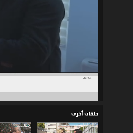
-44:13
حلقات أخرى