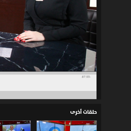
-87:55
حلقات أخرى