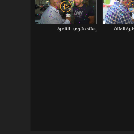
يرة المثلث
إستنى شوي - الناصرة