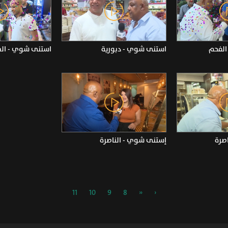
الفحم
استنى شوي - دبورية
استنى شوي - الط
صرة
إستنى شوي - الناصرة
11
10
9
8
«
‹