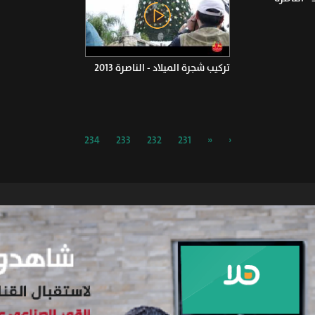
تركيب شجرة الميلاد - الناصرة 2013
234
233
232
231
«
‹